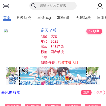
首页
R级动漫
里番acg
3D里番
无限动漫
日本
逆天至尊
♡ 收藏
地区：大陆
年代：2021
播放：84317 次
标签：国产动漫
下载：
报错/寻番：
报错求番入口
暴风播放器
正序
倒序