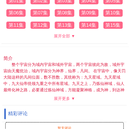
第01集
第02集
第03集
第04集
第05集
第06集
第07集
第08集
第09集
第10集
第11集
第12集
第13集
第14集
第15集
展开全部 ▼
简介
整个宇宙分为域内宇宙和域外宇宙，两个宇宙彼此为敌，域外宇
宙由天魔统治，域内宇宙分为神界，仙界，凡间。 在宇宙中，像天罚
大陆这样的凡间位面，数不胜数，其统称为：九天星域。九天星域
中，九大仙帝统领九重之中所有星域。九天之上，乃炼仙神域，仙人
最终化神之路，必要通过炼仙神域，方能凝聚神格，成为神，到达神
界。神界万族林立，各族之神极为强大。在遥远的过去，神界万族，
展开更多 ▼
被始源至尊、混沌至尊，还有鸿蒙至尊统领。三大至尊，三足鼎立，
统管神界、九天仙界。 鸿蒙神界之主鸿蒙至尊，身份尊贵，属下众
精彩评论
多，为神界最强之人，精通天下万术。彼
暂无评论