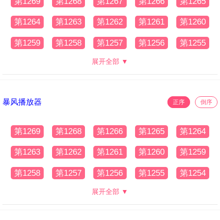
第1269
第1268
第1267
第1266
第1265
集
集
集
集
集
第1264
第1263
第1262
第1261
第1260
集
集
集
集
集
第1259
第1258
第1257
第1256
第1255
集
集
集
集
集
展开全部 ▼
暴风播放器
正序
倒序
第1269
第1268
第1266
第1265
第1264
集
集
集
集
集
第1263
第1262
第1261
第1260
第1259
集
集
集
集
集
第1258
第1257
第1256
第1255
第1254
集
集
集
集
集
展开全部 ▼