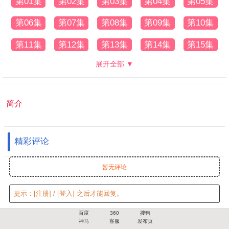
第01集
第02集
第03集
第04集
第05集
第06集
第07集
第08集
第09集
第10集
第11集
第12集
第13集
第14集
第15集
展开全部 ▼
简介
精彩评论
暂无评论
提示：
[注册]
/
[登入]
之后才能回复。
百度
360
搜狗
神马
客服
发布页