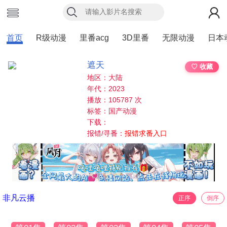
首页
R级动漫
里番acg
3D里番
无限动漫
日本
遮天
♡ 收藏
地区：大陆
年代：2023
播放：105787 次
标签：国产动漫
下载：
报错/寻番：
报错求番入口
非凡云播
正序
倒序