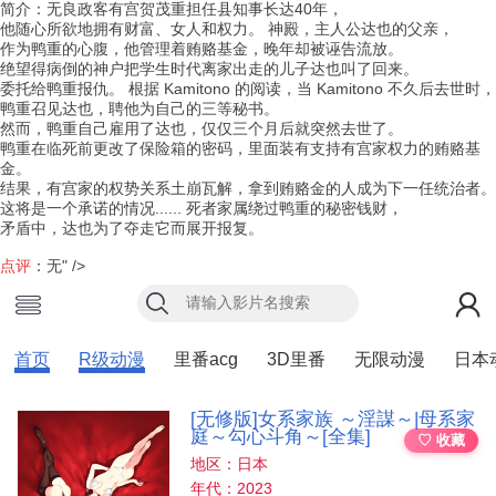
简介
：无良政客有宫贺茂重担任县知事长达40年，
他随心所欲地拥有财富、女人和权力。 神殿，主人公达也的父亲，
作为鸭重的心腹，他管理着贿赂基金，晚年却被诬告流放。
绝望得病倒的神户把学生时代离家出走的儿子达也叫了回来。
委托给鸭重报仇。 根据 Kamitono 的阅读，当 Kamitono 不久后去世时，
鸭重召见达也，聘他为自己的三等秘书。
然而，鸭重自己雇用了达也，仅仅三个月后就突然去世了。
鸭重在临死前更改了保险箱的密码，里面装有支持有宫家权力的贿赂基
金。
结果，有宫家的权势关系土崩瓦解，拿到贿赂金的人成为下一任统治者。
这将是一个承诺的情况...... 死者家属绕过鸭重的秘密钱财，
矛盾中，达也为了夺走它而展开报复。
点评
：无
" />
首页
R级动漫
里番acg
3D里番
无限动漫
日本
[无修版]女系家族 ～淫謀～|母系家
庭～勾心斗角～[全集]
♡ 收藏
地区：日本
年代：2023