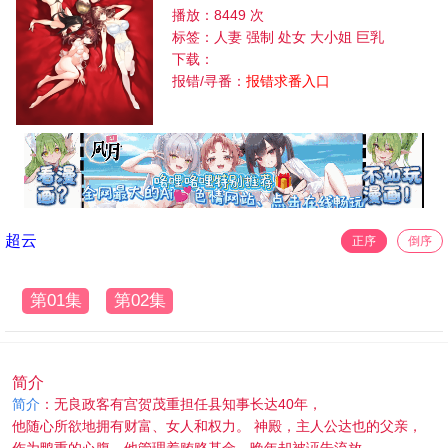
播放：8449 次
标签：人妻 强制 处女 大小姐 巨乳
下载：
报错/寻番：
报错求番入口
超云
正序
倒序
第01集
第02集
简介
简介
：无良政客有宫贺茂重担任县知事长达40年，
他随心所欲地拥有财富、女人和权力。 神殿，主人公达也的父亲，
作为鸭重的心腹，他管理着贿赂基金，晚年却被诬告流放。