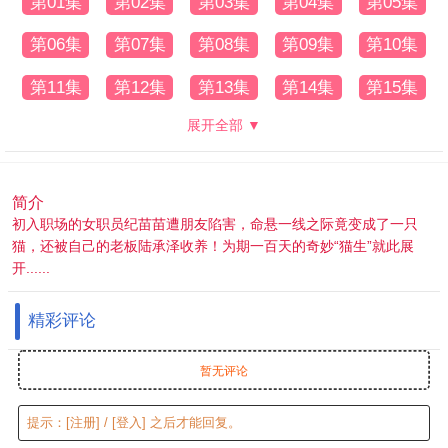
第01集
第02集
第03集
第04集
第05集
第06集
第07集
第08集
第09集
第10集
第11集
第12集
第13集
第14集
第15集
展开全部 ▼
简介
初入职场的女职员纪苗苗遭朋友陷害，命悬一线之际竟变成了一只
猫，还被自己的老板陆承泽收养！为期一百天的奇妙“猫生”就此展
开......
精彩评论
暂无评论
提示：
[注册]
/
[登入]
之后才能回复。