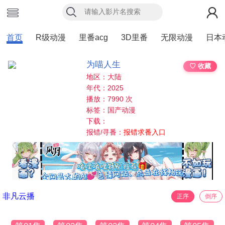
首页
R级动漫
里番acg
3D里番
无限动漫
日本
为喵人生
♡ 收藏
地区：大陆
年代：2025
播放：7990 次
标签：国产动漫
下载：
报错/寻番：
报错求番入口
非凡云播
正序
倒序