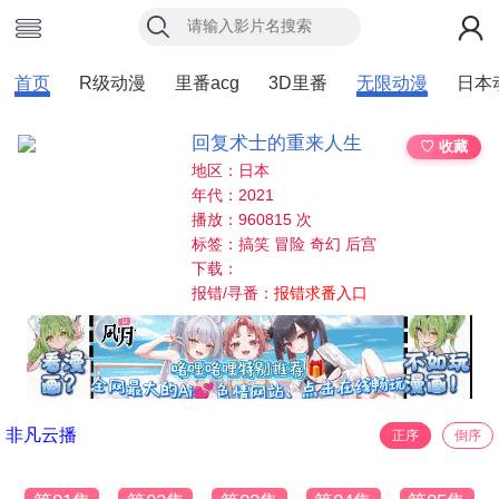
首页
R级动漫
里番acg
3D里番
无限动漫
日本
回复术士的重来人生
♡ 收藏
地区：日本
年代：2021
播放：960815 次
标签：搞笑 冒险 奇幻 后宫
下载：
报错/寻番：
报错求番入口
非凡云播
正序
倒序